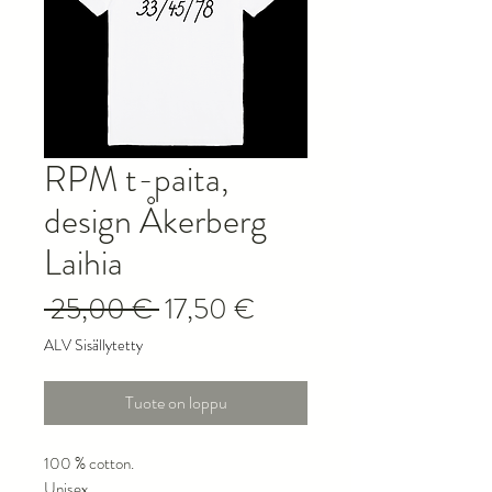
RPM t-paita,
design Åkerberg
Laihia
Normaali
Alehinta
 25,00 € 
17,50 €
hinta
ALV Sisällytetty
Tuote on loppu
100 % cotton.
Unisex.