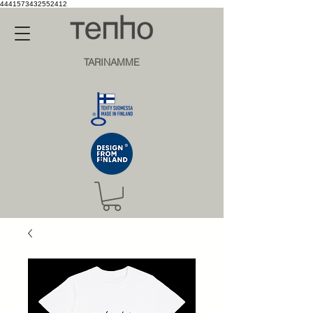
4441573432552412
TARINAMME