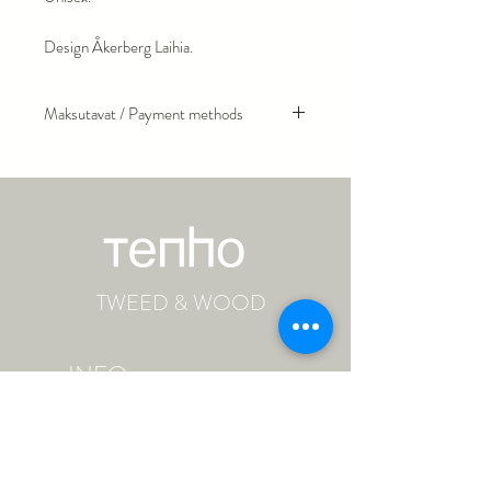
Design Åkerberg Laihia.
Maksutavat / Payment methods
Luottokorttimaksu / We accept the
following cards:
Visa
MasterCard
American Express
PayPal
TWEED & WOOD
INFO
Ota yhteyttä / Contact
Käyttöehdot