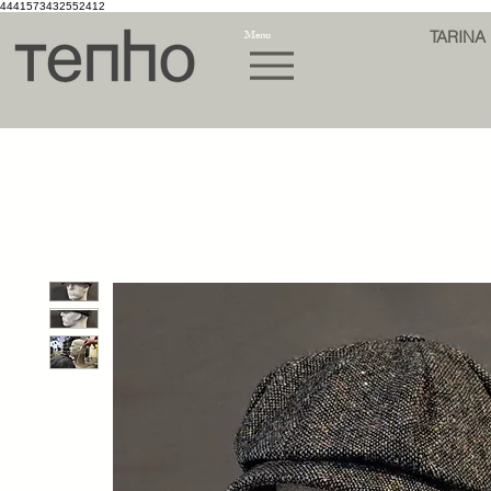
4441573432552412
Menu
TARINA