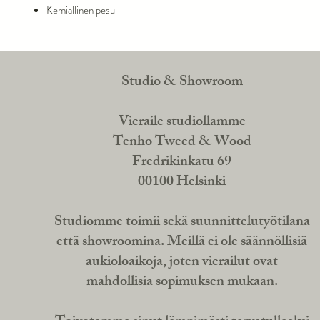
Kemiallinen pesu
Studio & Showroom
Vieraile studiollamme
Tenho Tweed & Wood
Fredrikinkatu 69
00100 Helsinki
Studiomme toimii sekä suunnittelutyötilana
että showroomina. Meillä ei ole säännöllisiä
aukioloaikoja, joten vierailut ovat
mahdollisia sopimuksen mukaan.