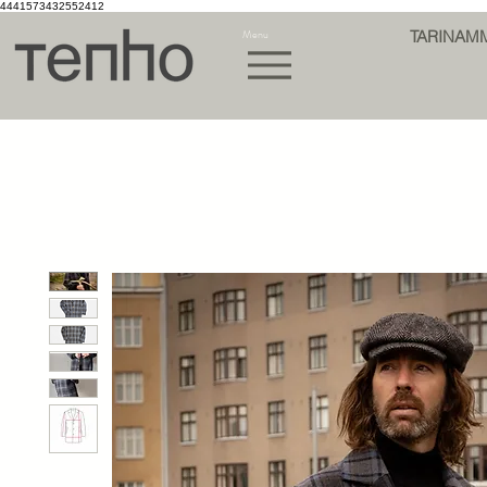
4441573432552412
Menu
TARINAM