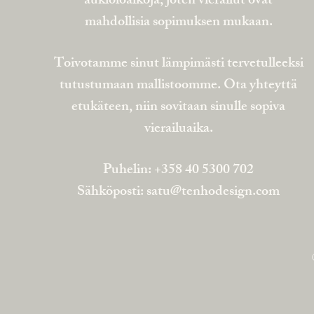
aukioloaikoja, joten vierailut ovat
mahdollisia sopimuksen mukaan.
Toivotamme sinut lämpimästi tervetulleeksi
tutustumaan mallistoomme. Ota yhteyttä
etukäteen, niin sovitaan sinulle sopiva
vierailuaika.
Puhelin: +358 40 5300 702
Sähköposti:
satu@tenhodesign.com