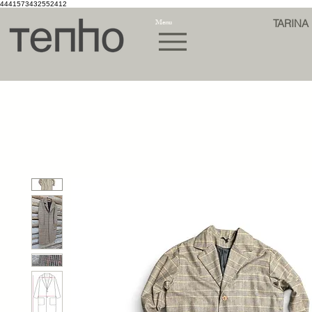
4441573432552412
Menu
TARINA