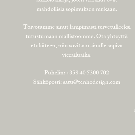
aukioloaikoja, joten vierailut ovat
mahdollisia sopimuksen mukaan.
Toivotamme sinut lämpimästi tervetulleeksi
tutustumaan mallistoomme. Ota yhteyttä
etukäteen, niin sovitaan sinulle sopiva
vierailuaika.
Puhelin: +358 40 5300 702
Sähköposti:
satu@tenhodesign.com