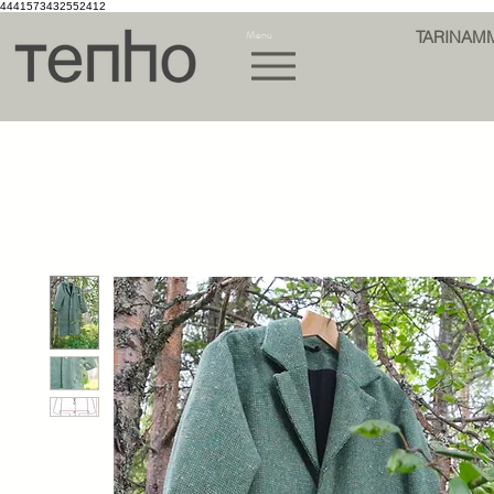
4441573432552412
Menu
TARINAM