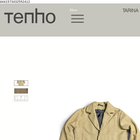
4441573432552412
Menu
TARINA