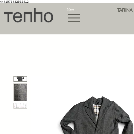
4441573432552412
Menu
TARINA