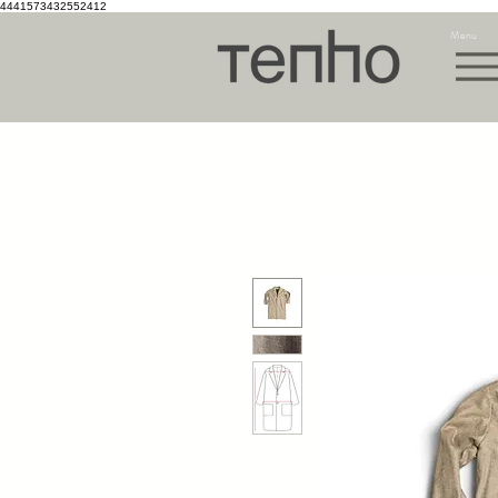
4441573432552412
Menu