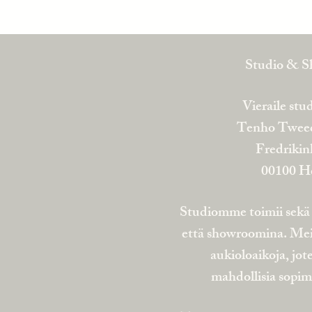
Studio & 
Vieraile st
Tenho Twee
Fredrikin
00100 He
Studiomme toimii sekä 
että showroomina. Meill
aukioloaikoja, jot
mahdollisia sopi