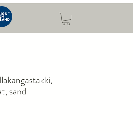
lakangastakki,
t, sand
nta