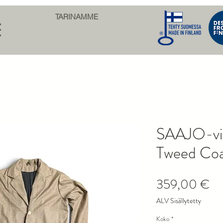
TARINAMME
SAAJO-vil
Tweed Coa
Hi
359,00 €
ALV Sisällytetty
Koko
*