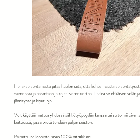
Hellä-seisontamatto pitää huolen siitä, että kehosi nauttii seisontatyös
vaimentaa ja parantaan jalkojesi verenkiertoa. Lisäksi se ehkäisee selän ja
jännitystä ja kiputiloja.
Voit käyttää mattoa yhdessä sähkötyöpöydän kanssa tai se toimii oivallis
keittiössä, jossa työtä tehdään paljon seisten.
Painettu nailonpinta, sisus 100% nitriilikumi