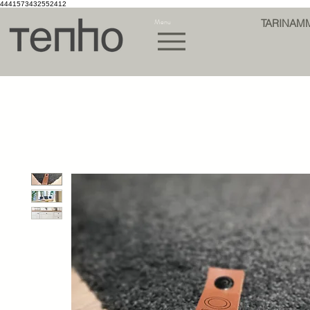
4441573432552412
Menu
TARINAM