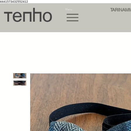
4441573432552412
Menu
TARINAM