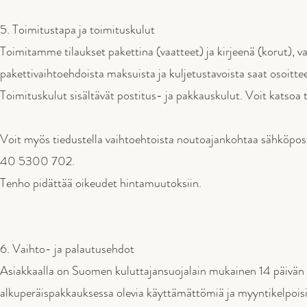
5. Toimitustapa ja toimituskulut
Toimitamme tilaukset pakettina (vaatteet) ja kirjeenä (korut), va
pakettivaihtoehdoista maksuista ja kuljetustavoista saat osoitte
Toimituskulut sisältävät postitus- ja pakkauskulut. Voit katsoa 
Voit myös tiedustella vaihtoehtoista noutoajankohtaa sähköpost
40 5300 702.
Tenho pidättää oikeudet hintamuutoksiin.
6. Vaihto- ja palautusehdot
Asiakkaalla on Suomen kuluttajansuojalain mukainen 14 päivän 
alkuperäispakkauksessa olevia käyttämättömiä ja myyntikelpoisi