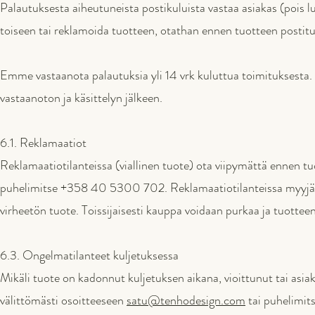
Palautuksesta aiheutuneista postikuluista vastaa asiakas (pois lu
toiseen tai reklamoida tuotteen, otathan ennen tuotteen postit
Emme vastaanota palautuksia yli 14 vrk kuluttua toimituksesta. 
vastaanoton ja käsittelyn jälkeen.
6.1. Reklamaatiot
Reklamaatiotilanteissa (viallinen tuote) ota viipymättä ennen 
puhelimitse +358 40 5300 702. Reklamaatiotilanteissa myyjällä on
virheetön tuote. Toissijaisesti kauppa voidaan purkaa ja tuotteen
6.3. Ongelmatilanteet kuljetuksessa
Mikäli tuote on kadonnut kuljetuksen aikana, vioittunut tai asiak
välittömästi osoitteeseen
satu@tenhodesign.com
tai puhelimi