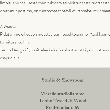
Ilmoitus virheellisestä toimituksesta tai vioittuneesta tuotteest
vioittunut postissa, on tuotteesta tehtävä välittömästi reklamaat
7. Muuta
Pidätämme oikeuden muuttaa toimitusehtojamme. Asiakkaan on e
toimitusehtoihin.
Tenho Design Oy käsittelee kaikki asiakastiedot täysin luottamu
osapuolelle.
Studio & Showroom
Vieraile studiollamme
Tenho Tweed & Wood
Fredrikinkatu 69