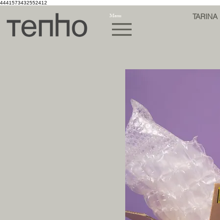
4441573432552412
Menu
TARINA