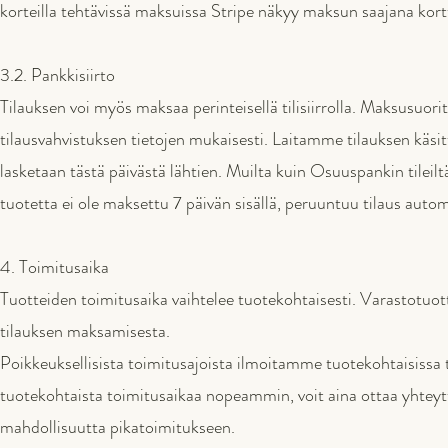
korteilla tehtävissä maksuissa Stripe näkyy maksun saajana kortt
3.2. Pankkisiirto
Tilauksen voi myös maksaa perinteisellä tilisiirrolla. Maksusu
tilausvahvistuksen tietojen mukaisesti. Laitamme tilauksen käsi
lasketaan tästä päivästä lähtien. Muilta kuin Osuuspankin tilei
tuotetta ei ole maksettu 7 päivän sisällä, peruuntuu tilaus autom
4. Toimitusaika
Tuotteiden toimitusaika vaihtelee tuotekohtaisesti. Varastotuot
tilauksen maksamisesta.
Poikkeuksellisista toimitusajoista ilmoitamme tuotekohtaisissa
tuotekohtaista toimitusaikaa nopeammin, voit aina ottaa yhteytt
mahdollisuutta pikatoimitukseen.