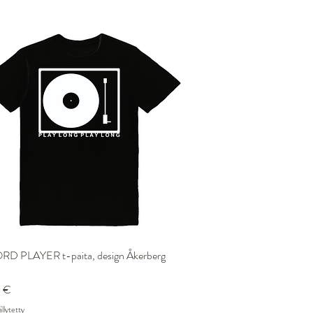
D PLAYER t-paita, design Åkerberg
Pikakatselu
 €
llytetty