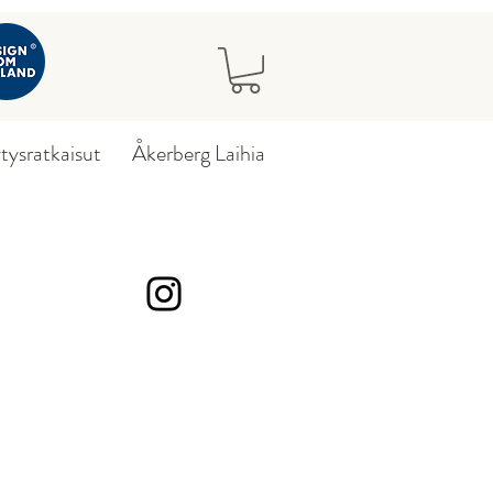
ytysratkaisut
Åkerberg Laihia