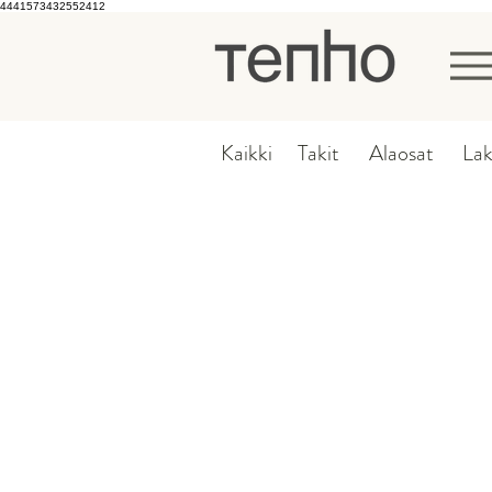
4441573432552412
Menu
Kaikki
Takit
Alaosat
Lak