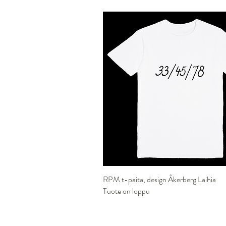
RPM t-paita, design Åkerberg Laihia
Pikakatselu
Tuote on loppu