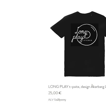
LONG PLAY t-paita, design Åkerberg L
Pikakatselu
Hinta
25,00 €
ALV Sisällytetty