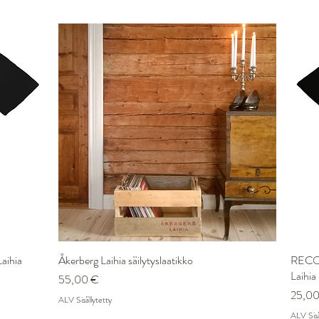
aihia
Åkerberg Laihia säilytyslaatikko
Pikakatselu
RECOR
Laihia
Hinta
55,00 €
Hinta
25,00
ALV Sisällytetty
ALV Sisä