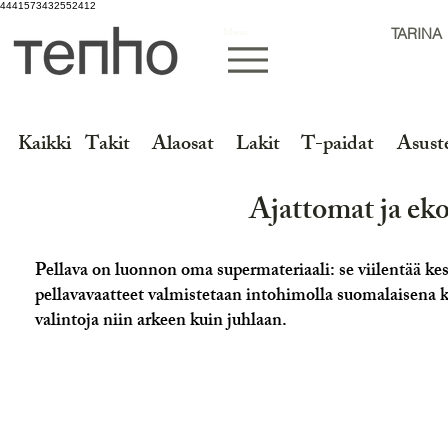
4441573432552412
Menu
TARINA
Kaikki
Takit
Alaosat
Lakit
T-paidat
Asust
Ajattomat ja eko
Pellava on luonnon oma supermateriaali: se viilentää ke
pellavavaatteet valmistetaan intohimolla suomalaisena k
valintoja niin arkeen kuin juhlaan.