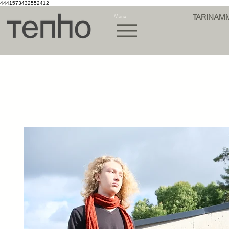
4441573432552412
Menu
TARINAM