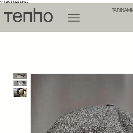
4441573432552412
Menu
TARINAM