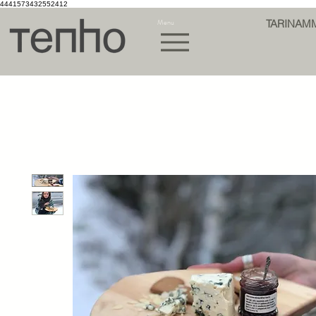
4441573432552412
Menu
TARINAM