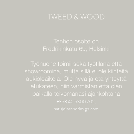
TWEED & WOOD
Tenhon osoite on
Fredrikinkatu 69, Helsinki
Työhuone toimii sekä työtilana että
showroomina, mutta sillä ei ole kiinteitä
aukioloaikoja. Ole hyvä ja ota yhteyttä
etukäteen, niin varmistan että olen
paikalla toivomanasi ajankohtana
+358 40 5300 702,
satu@tenhodesign.com