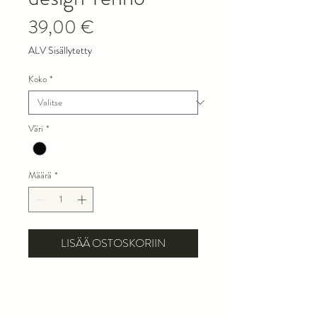
Hinta
39,00 €
ALV Sisällytetty
Koko
*
Väri
*
Määrä
*
LISÄÄ OSTOSKORIIN