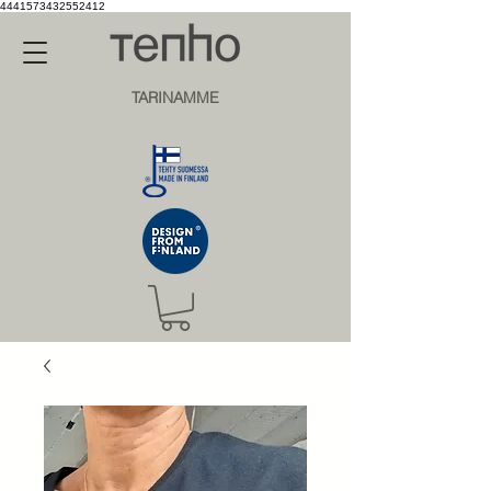
4441573432552412
TARINAMME