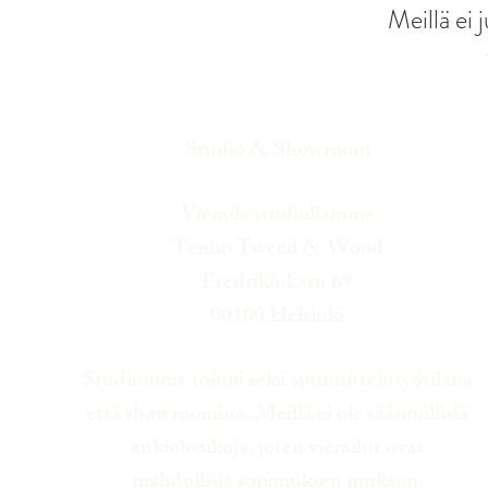
Meillä ei 
Studio & Showroom
Vieraile studiollamme
Tenho Tweed & Wood
Fredrikinkatu 69
00100 Helsinki
Studiomme toimii sekä suunnittelutyötilana
että showroomina. Meillä ei ole säännöllisiä
aukioloaikoja, joten vierailut ovat
mahdollisia sopimuksen mukaan.