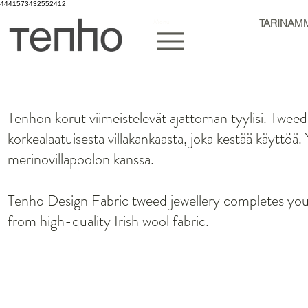
4441573432552412
Menu
TARINAM
Tenhon korut viimeistelevät ajattoman tyylisi. Tweed
korkealaatuisesta villakankaasta, joka kestää käyttö
merinovillapoolon kanssa.
Tenho Design Fabric tweed jewellery completes your
from high-quality Irish wool fabric.