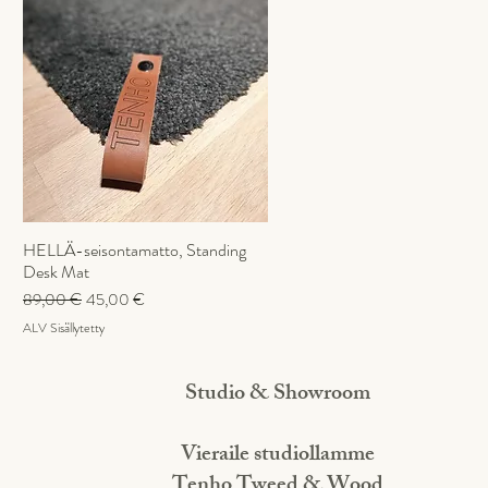
Pikakatselu
HELLÄ-seisontamatto, Standing
Desk Mat
Normaali hinta
Alehinta
89,00 €
45,00 €
ALV Sisällytetty
Studio & Showroom
Vieraile studiollamme
Tenho Tweed & Wood